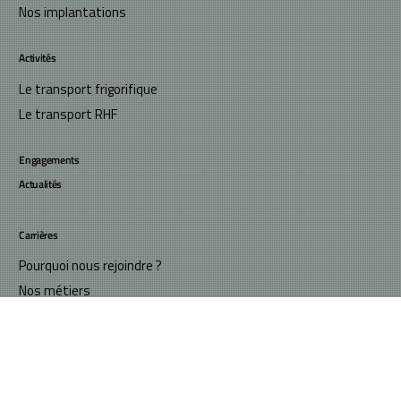
Nos implantations
Activités
Le transport frigorifique
Le transport RHF
Engagements
Actualités
Carrières
Contact
Pourquoi nous rejoindre ?
Nos métiers
Nos offres d’emploi
© 2026
STG
Mentions légales
Politique de